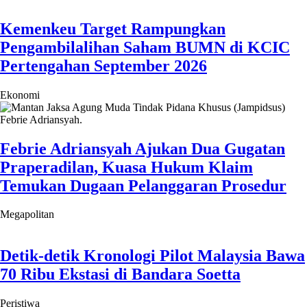
Megapolitan
Detik-detik Kronologi Pilot Malaysia Bawa
70 Ribu Ekstasi di Bandara Soetta
Peristiwa
Gratis! RSUD KiSA Depok Buka Khitanan
Massal, Kuota Terbatas
Megapolitan
Ngeri! Korban Mutilasi di Depok Ternyata
Kenal Pelaku dari Media Sosial
Peristiwa