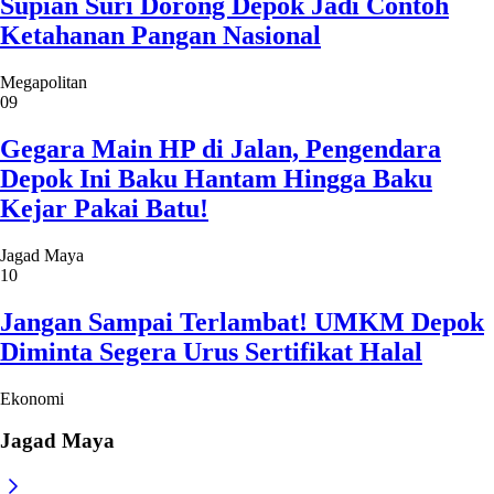
Jangan Sampai Terlambat! UMKM Depok
Diminta Segera Urus Sertifikat Halal
Ekonomi
Jagad Maya
Bantah Dilarang Suami Bernyanyi, Momo
Eks Geisha: Itu Tidak Benar
Terungkap! Ini Sosok Pencipta Lagu Viral
MBG Mas Bahlil Ganteng
Viral, Pelaku Begal Pantat Terlihat Jelas