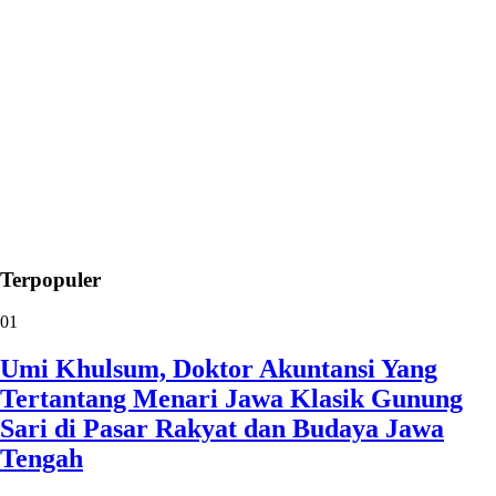
01
Umi Khulsum, Doktor Akuntansi Yang
Tertantang Menari Jawa Klasik Gunung
Sari di Pasar Rakyat dan Budaya Jawa
Tengah
Showbiz
02
Supian Suri Luncurkan Pusat Layanan
Beasiswa Kuliah Depok, Ini Targetnya
Megapolitan
03
14 Mobil Golf Ludes Terbakar di Depok,
Dentuman Ledakan Bikin Panik
Peristiwa
04