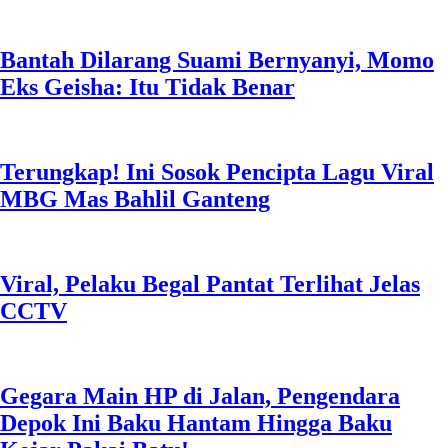
CCTV
Gegara Main HP di Jalan, Pengendara
Depok Ini Baku Hantam Hingga Baku
Kejar Pakai Batu!
Aksi Penjaga Rel Selamatkan Warga
Tertabrak Kereta di Pasuruan Viral
Opini
Menambal Bocor PAD Depok: Saatnya
Satgas Akar Rumput Supian-Chandra