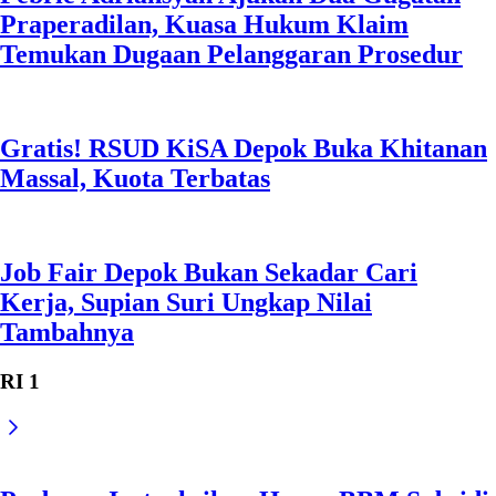
Tambahnya
RI 1
Prabowo Instruksikan Harga BBM Subsidi
Tak Naik, Nonsubsidi Ikuti Pasar Dunia
RI 1
Tanda Kehormatan Militer Thailand,
Prabowo: Ini Cerminan Persahabatan Dua
Negara
RI 1