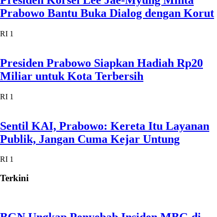
Publik, Jangan Cuma Kejar Untung
RI 1
Terkini
BGN Ungkap Penyebab Insiden MBG di
Papua, SPPG Disebut Memasak Terlalu
Awal
Nasional
Indonesia vs Singapura: Laga Hidup Mati
Garuda demi Tiket Semifinal Piala AFF
2026
Olahraga