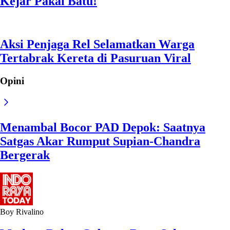
Bergerak
Boy Rivalino
Mathew Baker Gabung, Reno Salampessy
Pulih Jelang Lawan Australia
Yusuf Asyari
Satu Bulan, Ini Gebrakan John Herdman
untuk Timnas Indonesia