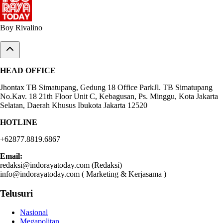
Email:
redaksi@indorayatoday.com (Redaksi)
info@indorayatoday.com ( Marketing & Kerjasama )
Telusuri
Nasional
Megapolitan
Politik
Ekonomi
Parlemen
Olahraga
Peristiwa
Gaya Hidup
Internasional
Ikuti Kami