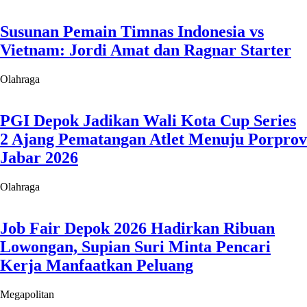
Job Fair Depok 2026 Hadirkan Ribuan
Lowongan, Supian Suri Minta Pencari
Kerja Manfaatkan Peluang
Megapolitan
Kemenkeu Target Rampungkan
Pengambilalihan Saham BUMN di KCIC
Pertengahan September 2026
Ekonomi
Febrie Adriansyah Ajukan Dua Gugatan
Praperadilan, Kuasa Hukum Klaim
Temukan Dugaan Pelanggaran Prosedur