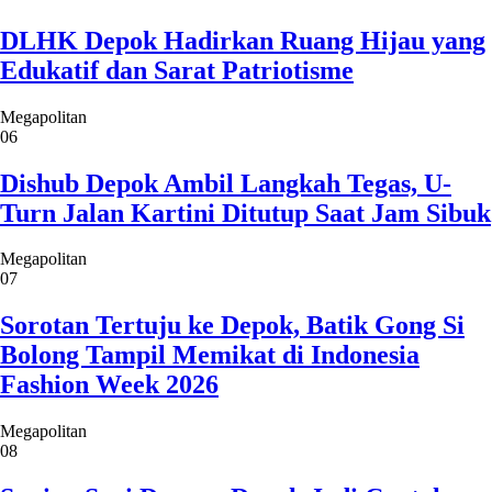
Sorotan Tertuju ke Depok, Batik Gong Si
Bolong Tampil Memikat di Indonesia
Fashion Week 2026
Megapolitan
08
Supian Suri Dorong Depok Jadi Contoh
Ketahanan Pangan Nasional
Megapolitan
09
Gegara Main HP di Jalan, Pengendara
Depok Ini Baku Hantam Hingga Baku
Kejar Pakai Batu!
Jagad Maya
10