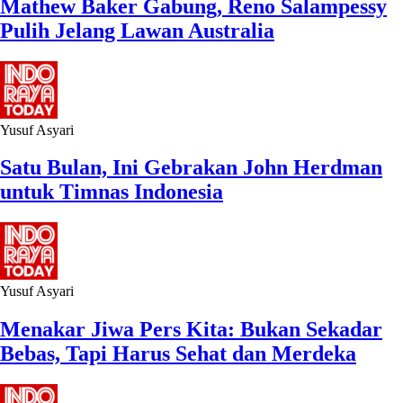
Yusuf Asyari
Menakar Jiwa Pers Kita: Bukan Sekadar
Bebas, Tapi Harus Sehat dan Merdeka
Boy Rivalino
HEAD OFFICE
Jhontax TB Simatupang, Gedung 18 Office ParkJl. TB Simatupang
No.Kav. 18 21th Floor Unit C, Kebagusan, Ps. Minggu, Kota Jakarta
Selatan, Daerah Khusus Ibukota Jakarta 12520
HOTLINE
+62877.8819.6867