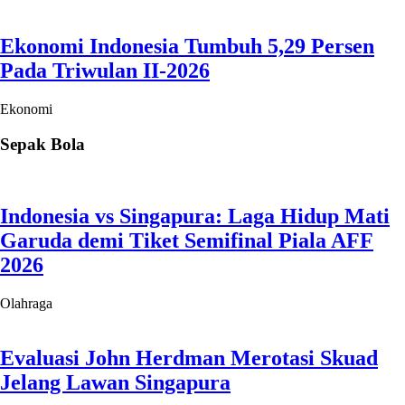
2026
Olahraga
Evaluasi John Herdman Merotasi Skuad
Jelang Lawan Singapura
Olahraga
PGI Depok Jadikan Wali Kota Cup Series
2 Ajang Pematangan Atlet Menuju Porprov
Jabar 2026
Olahraga
Kalah 0-3, John Herdman Soroti
Kerapatan Formasi dan Transisi Bertahan