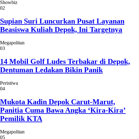
Mukota Kadin Depok Carut-Marut,
Panitia Cuma Bawa Angka ‘Kira-Kira’
Pemilik KTA
Megapolitan
05
DLHK Depok Hadirkan Ruang Hijau yang
Edukatif dan Sarat Patriotisme
Megapolitan
06
Dishub Depok Ambil Langkah Tegas, U-
Turn Jalan Kartini Ditutup Saat Jam Sibuk
Megapolitan
07