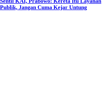
JABODETABEK
DLHK Depok Perkuat Aksi Adaptasi dan
Mitigasi Perubahan Iklim