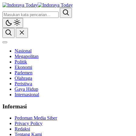
Indoraya Today
Mengabarkan, Mencerahkan
Nasional
Megapolitan
Politik
Ekonomi
Parlemen
Olahraga
Peristiwa
Gaya Hidup
Internasional
Informasi
Pedoman Media Siber
Privacy Policy
Redaksi
Tentang Kami