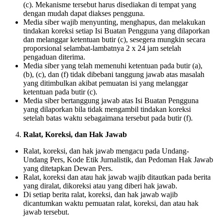
(c). Mekanisme tersebut harus disediakan di tempat yang
dengan mudah dapat diakses pengguna.
Media siber wajib menyunting, menghapus, dan melakukan
tindakan koreksi setiap Isi Buatan Pengguna yang dilaporkan
dan melanggar ketentuan butir (c), sesegera mungkin secara
proporsional selambat-lambatnya 2 x 24 jam setelah
pengaduan diterima.
Media siber yang telah memenuhi ketentuan pada butir (a),
(b), (c), dan (f) tidak dibebani tanggung jawab atas masalah
yang ditimbulkan akibat pemuatan isi yang melanggar
ketentuan pada butir (c).
Media siber bertanggung jawab atas Isi Buatan Pengguna
yang dilaporkan bila tidak mengambil tindakan koreksi
setelah batas waktu sebagaimana tersebut pada butir (f).
Ralat, Koreksi, dan Hak Jawab
Ralat, koreksi, dan hak jawab mengacu pada Undang-
Undang Pers, Kode Etik Jurnalistik, dan Pedoman Hak Jawab
yang ditetapkan Dewan Pers.
Ralat, koreksi dan atau hak jawab wajib ditautkan pada berita
yang diralat, dikoreksi atau yang diberi hak jawab.
Di setiap berita ralat, koreksi, dan hak jawab wajib
dicantumkan waktu pemuatan ralat, koreksi, dan atau hak
jawab tersebut.