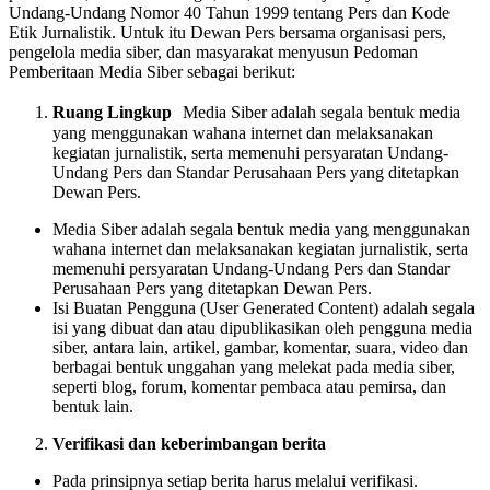
berekspresi,
Undang-Undang Nomor 40 Tahun 1999 tentang Pers dan Kode
dan
Etik Jurnalistik. Untuk itu Dewan Pers bersama organisasi pers,
kemerdekaan
pengelola media siber, dan masyarakat menyusun Pedoman
pers
Pemberitaan Media Siber sebagai berikut:
adalah
hak
Ruang Lingkup
Media Siber adalah segala bentuk media
asasi
yang menggunakan wahana internet dan melaksanakan
manusia
kegiatan jurnalistik, serta memenuhi persyaratan Undang-
yang
Undang Pers dan Standar Perusahaan Pers yang ditetapkan
dilindungi
Dewan Pers.
Pancasila,
Undang-
Media Siber adalah segala bentuk media yang menggunakan
Undang
wahana internet dan melaksanakan kegiatan jurnalistik, serta
Dasar
memenuhi persyaratan Undang-Undang Pers dan Standar
1945,
Perusahaan Pers yang ditetapkan Dewan Pers.
dan
Isi Buatan Pengguna (User Generated Content) adalah segala
Deklarasi
isi yang dibuat dan atau dipublikasikan oleh pengguna media
Universal
siber, antara lain, artikel, gambar, komentar, suara, video dan
Hak
berbagai bentuk unggahan yang melekat pada media siber,
Asasi
seperti blog, forum, komentar pembaca atau pemirsa, dan
Manusia
bentuk lain.
PBB.
Verifikasi dan keberimbangan berita
Keberadaan
media
Pada prinsipnya setiap berita harus melalui verifikasi.
siber