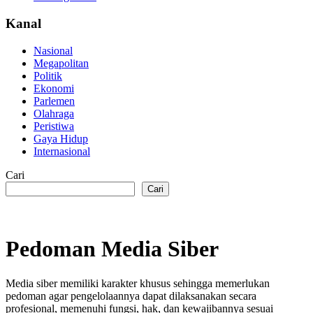
Kanal
Nasional
Megapolitan
Politik
Ekonomi
Parlemen
Olahraga
Peristiwa
Gaya Hidup
Internasional
Cari
Cari
Pedoman Media Siber
Kemerdekaan
Media siber memiliki karakter khusus sehingga memerlukan
berpendapat,
pedoman agar pengelolaannya dapat dilaksanakan secara
kemerdekaan
profesional, memenuhi fungsi, hak, dan kewajibannya sesuai