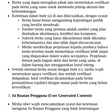
Berita yang dapat merugikan pihak lain memerlukan verifikasi
di
pada berita yang sama untuk memenuhi prinsip akurasi dan
Indonesia
keberimbangan.
juga
Ketentuan dalam butir (a) di atas dikecualikan, dengan syarat:
merupakan
Berita benar-benar mengandung kepentingan publik
bagian
yang bersifat mendesak;
dari
Sumber berita yang pertama adalah sumber yang jelas
kemerdekaan
disebutkan identitasnya, kredibel dan kompeten;
berpendapat,
Subyek berita yang harus dikonfirmasi tidak diketahui
kemerdekaan
keberadaannya dan atau tidak dapat diwawancarai;
berekspresi,
Media memberikan penjelasan kepada pembaca bahwa
dan
berita tersebut masih memerlukan verifikasi lebih lanjut
kemerdekaan
yang diupayakan dalam waktu secepatnya. Penjelasan
pers.
dimuat pada bagian akhir dari berita yang sama, di
dalam kurung dan menggunakan huruf miring.
Setelah memuat berita sesuai dengan butir (c), media wajib
meneruskan upaya verifikasi, dan setelah verifikasi
didapatkan, hasil verifikasi dicantumkan pada berita
pemutakhiran (update) dengan tautan pada berita yang belum
terverifikasi.
Isi Buatan Pengguna (User Generated Content)
Media siber wajib mencantumkan syarat dan ketentuan
mengenai Isi Buatan Pengguna yang tidak bertentangan