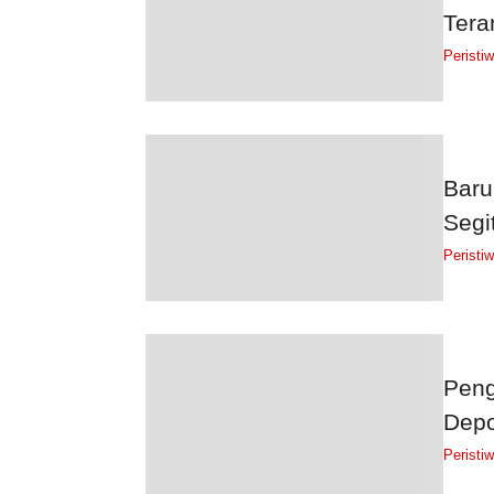
Tera
Peristi
Baru
Segi
Peristi
Peng
Depo
Peristi