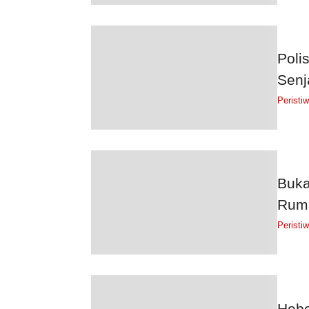
Poli
Senj
Peristi
Buka
Ruma
Peristi
Hebo