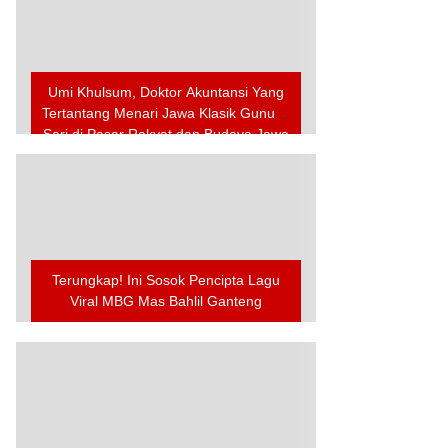
Umi Khulsum, Doktor Akuntansi Yang
Tertantang Menari Jawa Klasik Gunung
Sari di Pasar Rakyat dan Budaya Jawa
Tengah
Terungkap! Ini Sosok Pencipta Lagu
Viral MBG Mas Bahlil Ganteng