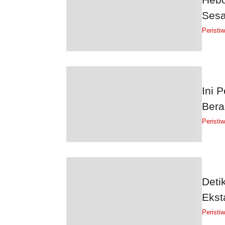
Sesa
Peristi
Ini 
Bera
Peristi
Deti
Ekst
Peristi