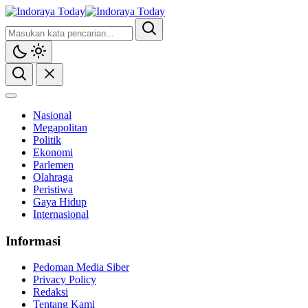
Indoraya Today
Mengabarkan, Mencerahkan
Nasional
Megapolitan
Politik
Ekonomi
Parlemen
Olahraga
Peristiwa
Gaya Hidup
Internasional
Informasi
Pedoman Media Siber
Privacy Policy
Redaksi
Tentang Kami