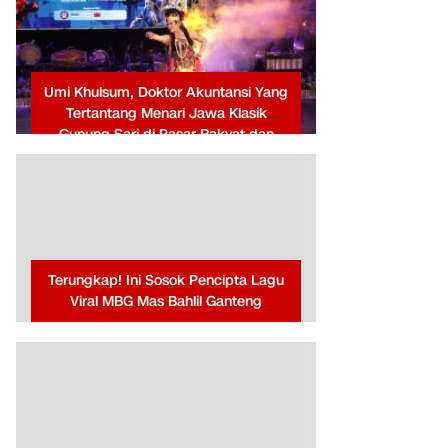
Umi Khulsum, Doktor Akuntansi Yang
Tertantang Menari Jawa Klasik
Gunung Sari di Pasar Rakyat dan
Budaya Jawa Tengah
Terungkap! Ini Sosok Pencipta Lagu
Viral MBG Mas Bahlil Ganteng