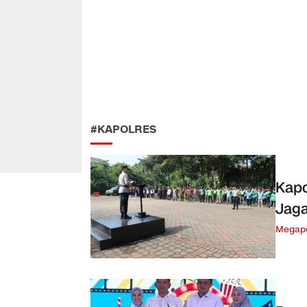
#KAPOLRES
Kapo
Jag
Megapo