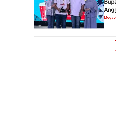
Bupa
Angg
Megapo