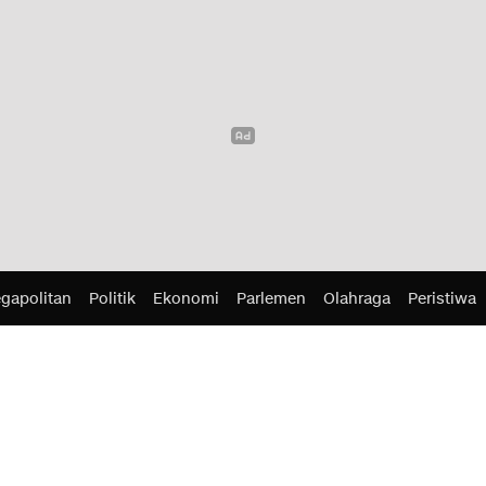
gapolitan
Politik
Ekonomi
Parlemen
Olahraga
Peristiwa