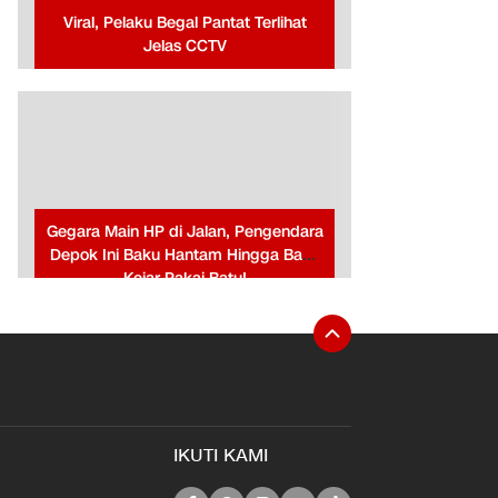
Viral, Pelaku Begal Pantat Terlihat
Jelas CCTV
Gegara Main HP di Jalan, Pengendara
Depok Ini Baku Hantam Hingga Baku
Kejar Pakai Batu!
IKUTI KAMI