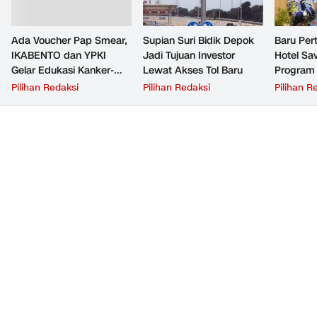
Ada Voucher Pap Smear,
Supian Suri Bidik Depok
Baru Per
IKABENTO dan YPKI
Jadi Tujuan Investor
Hotel Sav
Gelar Edukasi Kanker-
Lewat Akses Tol Baru
Program 
Tumor Gratis di Depok
Suri
Pilihan Redaksi
Pilihan Redaksi
Pilihan R