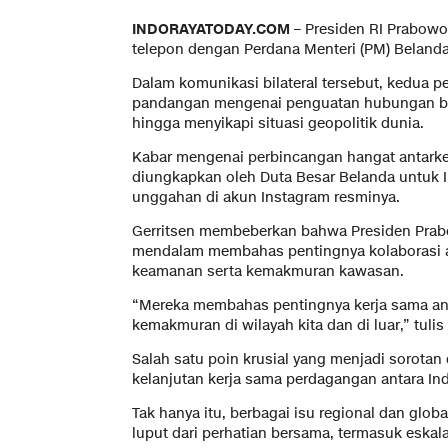
INDORAYATODAY.COM
– Presiden RI Prabowo
telepon dengan Perdana Menteri (PM) Belanda,
Dalam komunikasi bilateral tersebut, kedua p
pandangan mengenai penguatan hubungan bil
hingga menyikapi situasi geopolitik dunia.
Kabar mengenai perbincangan hangat antarke
diungkapkan oleh Duta Besar Belanda untuk I
unggahan di akun Instagram resminya.
Gerritsen membeberkan bahwa Presiden Prab
mendalam membahas pentingnya kolaborasi a
keamanan serta kemakmuran kawasan.
“Mereka membahas pentingnya kerja sama a
kemakmuran di wilayah kita dan di luar,” tulis
Salah satu poin krusial yang menjadi sorotan
kelanjutan kerja sama perdagangan antara In
Tak hanya itu, berbagai isu regional dan glo
luput dari perhatian bersama, termasuk eskal