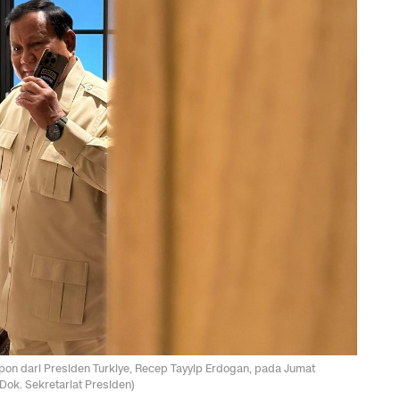
on dari Presiden Turkiye, Recep Tayyip Erdogan, pada Jumat
Dok. Sekretariat Presiden)