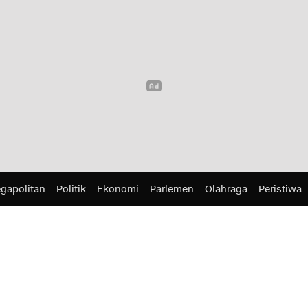
gapolitan
Politik
Ekonomi
Parlemen
Olahraga
Peristiwa