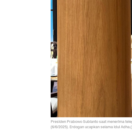
Presiden Prabowo Subianto saat menerima telep
(6/6/2025). Erdogan ucapkan selama Idul Adha.(