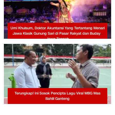
Umi Khulsum, Doktor Akuntansi Yang Tertantang Menari
Jawa Klasik Gunung Sari di Pasar Rakyat dan Budaya
Jawa Tengah
Terungkap! Ini Sosok Pencipta Lagu Viral MBG Mas
Bahlil Ganteng