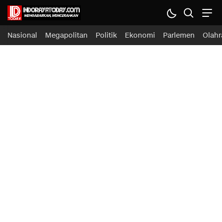
Indoraya Today
Mengabarkan, Mencerahkan
Nasional
Megapolitan
Politik
Ekonomi
Parlemen
Olahr