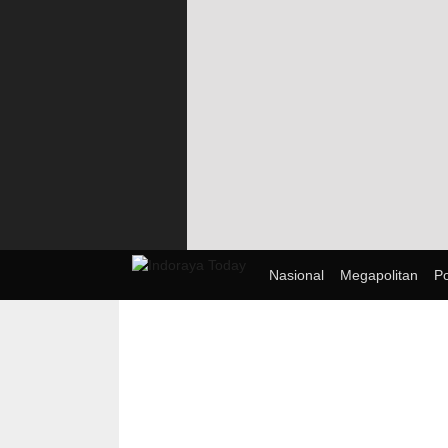
Nasional
Megapolitan
Po