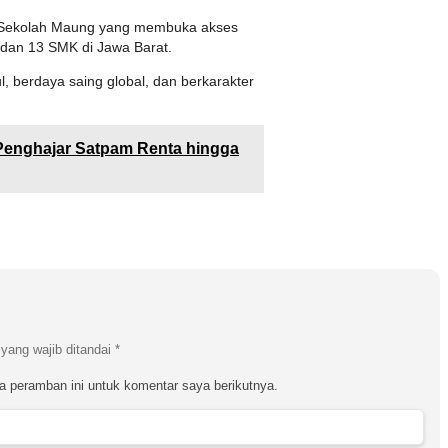
m Sekolah Maung yang membuka akses
 dan 13 SMK di Jawa Barat.
, berdaya saing global, dan berkarakter
 Penghajar Satpam Renta hingga
yang wajib ditandai
*
a peramban ini untuk komentar saya berikutnya.