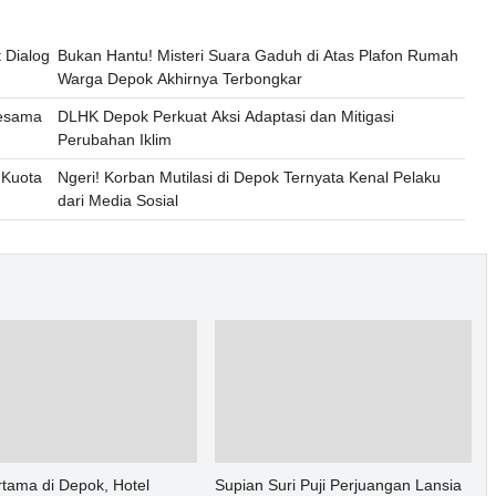
 Dialog
Bukan Hantu! Misteri Suara Gaduh di Atas Plafon Rumah
Warga Depok Akhirnya Terbongkar
Sesama
DLHK Depok Perkuat Aksi Adaptasi dan Mitigasi
Perubahan Iklim
 Kuota
Ngeri! Korban Mutilasi di Depok Ternyata Kenal Pelaku
dari Media Sosial
tama di Depok, Hotel
Supian Suri Puji Perjuangan Lansia