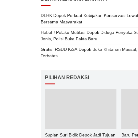
DLHK Depok Perkuat Kebijakan Konservasi Lewat
Bersama Masyarakat
Heboh! Pelaku Mutilasi Depok Diduga Penyuka 
Jenis, Polisi Buka Fakta Baru
Gratis! RSUD KiSA Depok Buka Khitanan Massal,
Terbatas
PILIHAN REDAKSI
Supian Suri Bidik Depok Jadi Tujuan
Baru Per