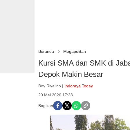
Beranda
Megapolitan
Kursi SMA dan SMK di Jaba
Depok Makin Besar
Boy Rivalino |
Indoraya Today
20 Mei 2026 17:38
Bagikan