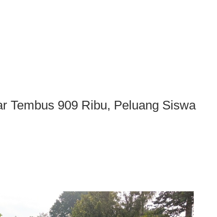
r Tembus 909 Ribu, Peluang Siswa