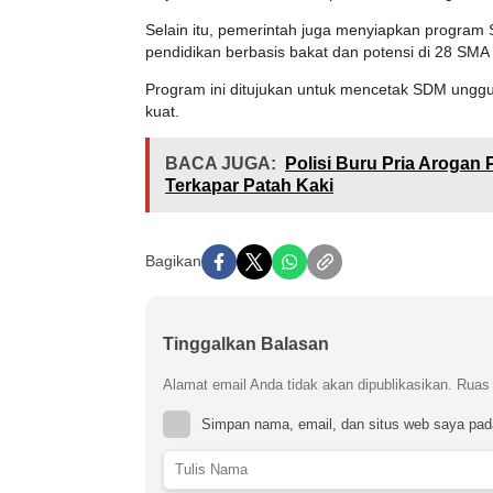
Selain itu, pemerintah juga menyiapkan progra
pendidikan berbasis bakat dan potensi di 28 SMA
Program ini ditujukan untuk mencetak SDM unggul
kuat.
BACA JUGA:
Polisi Buru Pria Arogan
Terkapar Patah Kaki
Bagikan
Tinggalkan Balasan
Alamat email Anda tidak akan dipublikasikan.
Ruas 
Simpan nama, email, dan situs web saya pad