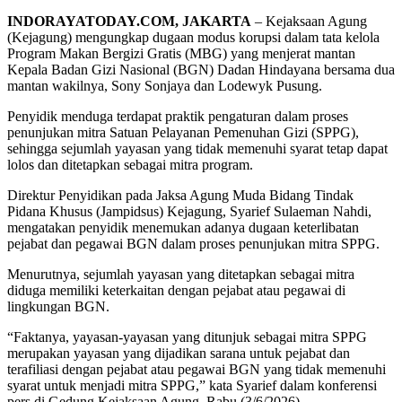
INDORAYATODAY.COM, JAKARTA
– Kejaksaan Agung
(Kejagung) mengungkap dugaan modus korupsi dalam tata kelola
Program Makan Bergizi Gratis (MBG) yang menjerat mantan
Kepala Badan Gizi Nasional (BGN) Dadan Hindayana bersama dua
mantan wakilnya, Sony Sonjaya dan Lodewyk Pusung.
Penyidik menduga terdapat praktik pengaturan dalam proses
penunjukan mitra Satuan Pelayanan Pemenuhan Gizi (SPPG),
sehingga sejumlah yayasan yang tidak memenuhi syarat tetap dapat
lolos dan ditetapkan sebagai mitra program.
Direktur Penyidikan pada Jaksa Agung Muda Bidang Tindak
Pidana Khusus (Jampidsus) Kejagung, Syarief Sulaeman Nahdi,
mengatakan penyidik menemukan adanya dugaan keterlibatan
pejabat dan pegawai BGN dalam proses penunjukan mitra SPPG.
Menurutnya, sejumlah yayasan yang ditetapkan sebagai mitra
diduga memiliki keterkaitan dengan pejabat atau pegawai di
lingkungan BGN.
“Faktanya, yayasan-yayasan yang ditunjuk sebagai mitra SPPG
merupakan yayasan yang dijadikan sarana untuk pejabat dan
terafiliasi dengan pejabat atau pegawai BGN yang tidak memenuhi
syarat untuk menjadi mitra SPPG,” kata Syarief dalam konferensi
pers di Gedung Kejaksaan Agung, Rabu (3/6/2026).