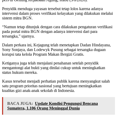
Penyidik menduga yayasan tersebut tetap lolos karena adanya
intervensi dalam proses verifikasi kelayakan yang dilakukan melalui
sistem mitra BGN.
“Namun tetap ditunjuk dengan cara dilakukan pengaturan verifikasi
pada portal mitra BGN dengan adanya intervensi dari para
tersangka,” ujarnya.
Dalam perkara ini, Kejagung telah menetapkan Dadan Hindayana,
Sony Sonjaya, dan Lodewyk Pusung sebagai tersangka dugaan
korupsi tata kelola Program Makan Bergizi Gratis.
Ketiganya juga telah menjalani penahanan setelah penyidik
mengantongi alat bukti yang dinilai cukup untuk meningkatkan
status hukum mereka.
Kasus tersebut menjadi perhatian publik karena menyangkut salah
satu program prioritas nasional yang bertujuan meningkatkan
kualitas gizi anak-anak sekolah di Indonesia.
BACA JUGA:
Update Kondisi Pengungsi Bencana
Sumatera, 1.106 Orang Meninggal Dunia