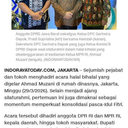
Anggota DPRD Jawa Barat sekaligus Ketua DPC Gerindra
Depok, Pradi Supriatna (kiri) bersama Hamzah (kanan),
Sekretaris DPC Gerindra Depok yang juga Ketua Komisi B
DPRD Depok saat silaturahmi dalam halal bihalal yang
diselenggarakan di kediaman Ketua MPR RI, Ahmad
Muzani (tengah). (INDORAYATODAY/Wil)
INDORAYATODAY.COM, JAKARTA
– Sejumlah pejabat
dan tokoh menghadiri acara halal bihalal yang
digelar Ahmad Muzani di rumah dinasnya, Jakarta,
Minggu (29/3/2026). Selain menjadi ajang
silaturahmi, pertemuan ini juga dimaknai sebagai
momentum memperkuat konsolidasi pasca-Idul Fitri.
Acara tersebut dihadiri anggota DPR RI dan MPR RI,
kepala daerah, hingga tokoh masyarakat. Bupati