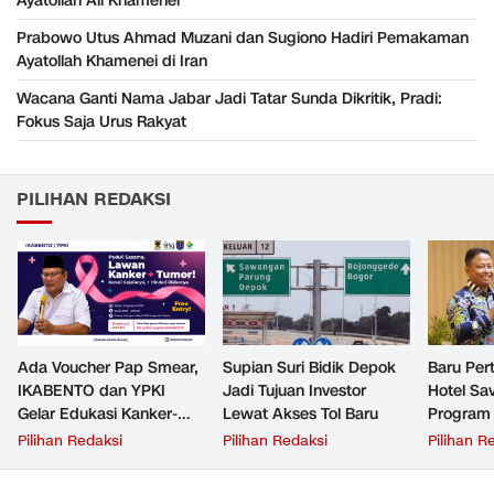
Ayatollah Ali Khamenei
Prabowo Utus Ahmad Muzani dan Sugiono Hadiri Pemakaman
Ayatollah Khamenei di Iran
Wacana Ganti Nama Jabar Jadi Tatar Sunda Dikritik, Pradi:
Fokus Saja Urus Rakyat
PILIHAN REDAKSI
Ada Voucher Pap Smear,
Supian Suri Bidik Depok
Baru Per
IKABENTO dan YPKI
Jadi Tujuan Investor
Hotel Sav
Gelar Edukasi Kanker-
Lewat Akses Tol Baru
Program 
Tumor Gratis di Depok
Suri
Pilihan Redaksi
Pilihan Redaksi
Pilihan R