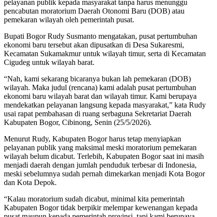
pelayanan publik kepada masyarakat tanpa harus menunggu
pencabutan moratorium Daerah Otonomi Baru (DOB) atau
pemekaran wilayah oleh pemerintah pusat.
Bupati Bogor Rudy Susmanto mengatakan, pusat pertumbuhan
ekonomi baru tersebut akan dipusatkan di Desa Sukaresmi,
Kecamatan Sukamakmur untuk wilayah timur, serta di Kecamatan
Cigudeg untuk wilayah barat.
“Nah, kami sekarang bicaranya bukan lah pemekaran (DOB)
wilayah. Maka judul (rencana) kami adalah pusat pertumbuhan
ekonomi baru wilayah barat dan wilayah timur. Kami berupaya
mendekatkan pelayanan langsung kepada masyarakat,” kata Rudy
usai rapat pembahasan di ruang serbaguna Sekretariat Daerah
Kabupaten Bogor, Cibinong, Senin (25/5/2026).
Menurut Rudy, Kabupaten Bogor harus tetap menyiapkan
pelayanan publik yang maksimal meski moratorium pemekaran
wilayah belum dicabut. Terlebih, Kabupaten Bogor saat ini masih
menjadi daerah dengan jumlah penduduk terbesar di Indonesia,
meski sebelumnya sudah pernah dimekarkan menjadi Kota Bogor
dan Kota Depok.
“Kalau moratorium sudah dicabut, minimal kita pemerintah
Kabupaten Bogor tidak berpikir melempar kewenangan kepada
pusat maupun kepada pemerintah provinsi, tapi kami berupaya