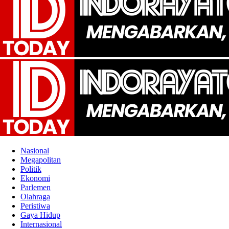
Nasional
Megapolitan
Politik
Ekonomi
Parlemen
Olahraga
Peristiwa
Gaya Hidup
Internasional