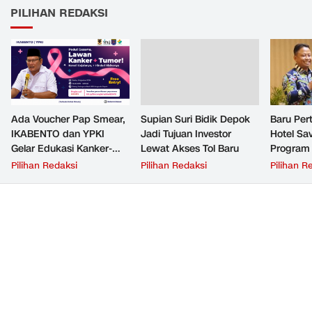
PILIHAN REDAKSI
Ada Voucher Pap Smear,
Supian Suri Bidik Depok
Baru Per
IKABENTO dan YPKI
Jadi Tujuan Investor
Hotel Sav
Gelar Edukasi Kanker-
Lewat Akses Tol Baru
Program 
Tumor Gratis di Depok
Suri
Pilihan Redaksi
Pilihan Redaksi
Pilihan R