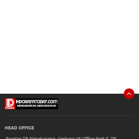
HEAD OFFICE
Jhontax TB Simatupang, Gedung 18 Office ParkJl. TB