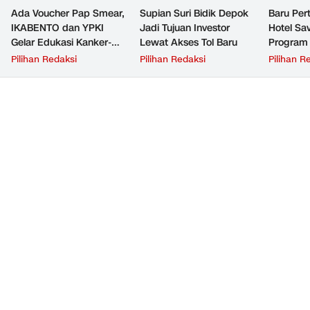
Ada Voucher Pap Smear,
Supian Suri Bidik Depok
Baru Per
IKABENTO dan YPKI
Jadi Tujuan Investor
Hotel Sav
Gelar Edukasi Kanker-
Lewat Akses Tol Baru
Program 
Tumor Gratis di Depok
Suri
Pilihan Redaksi
Pilihan Redaksi
Pilihan R