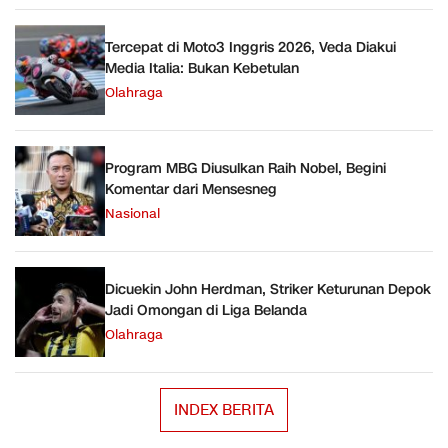
Tercepat di Moto3 Inggris 2026, Veda Diakui
Media Italia: Bukan Kebetulan
Olahraga
Program MBG Diusulkan Raih Nobel, Begini
Komentar dari Mensesneg
Nasional
Dicuekin John Herdman, Striker Keturunan Depok
Jadi Omongan di Liga Belanda
Olahraga
INDEX BERITA