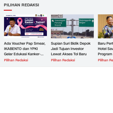
PILIHAN REDAKSI
Ada Voucher Pap Smear,
Supian Suri Bidik Depok
Baru Per
IKABENTO dan YPKI
Jadi Tujuan Investor
Hotel Sav
Gelar Edukasi Kanker-
Lewat Akses Tol Baru
Program 
Tumor Gratis di Depok
Suri
Pilihan Redaksi
Pilihan Redaksi
Pilihan R