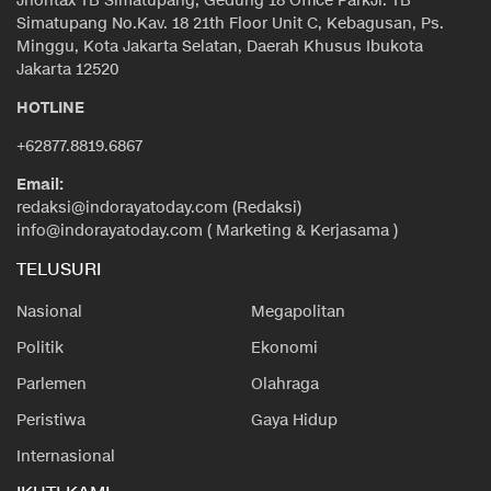
Jhontax TB Simatupang, Gedung 18 Office ParkJl. TB
Simatupang No.Kav. 18 21th Floor Unit C, Kebagusan, Ps.
Minggu, Kota Jakarta Selatan, Daerah Khusus Ibukota
Jakarta 12520
HOTLINE
+62877.8819.6867
Email:
redaksi@indorayatoday.com (Redaksi)
info@indorayatoday.com ( Marketing & Kerjasama )
TELUSURI
Nasional
Megapolitan
Politik
Ekonomi
Parlemen
Olahraga
Peristiwa
Gaya Hidup
Internasional