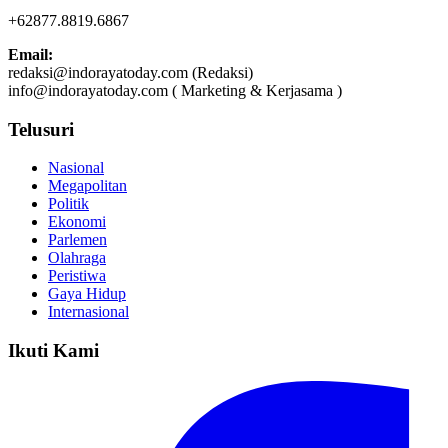
+62877.8819.6867
Email:
redaksi@indorayatoday.com (Redaksi)
info@indorayatoday.com ( Marketing & Kerjasama )
Telusuri
Nasional
Megapolitan
Politik
Ekonomi
Parlemen
Olahraga
Peristiwa
Gaya Hidup
Internasional
Ikuti Kami