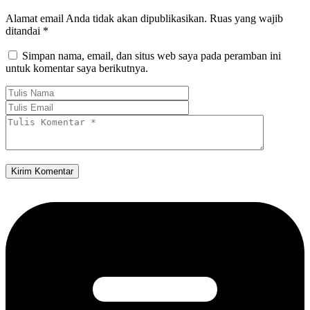
Alamat email Anda tidak akan dipublikasikan.
Ruas yang wajib
ditandai
*
Simpan nama, email, dan situs web saya pada peramban ini
untuk komentar saya berikutnya.