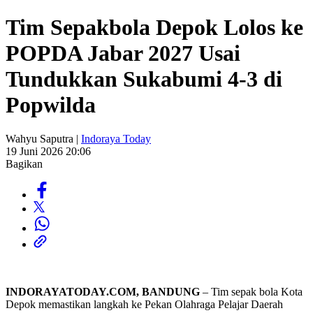
Tim Sepakbola Depok Lolos ke
POPDA Jabar 2027 Usai
Tundukkan Sukabumi 4-3 di
Popwilda
Wahyu Saputra |
Indoraya Today
19 Juni 2026 20:06
Bagikan
INDORAYATODAY.COM, BANDUNG
– Tim sepak bola Kota
Depok memastikan langkah ke Pekan Olahraga Pelajar Daerah