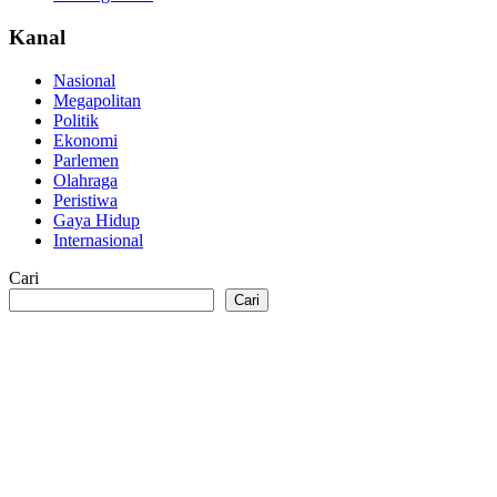
Kanal
Nasional
Megapolitan
Politik
Ekonomi
Parlemen
Olahraga
Peristiwa
Gaya Hidup
Internasional
Cari
Cari