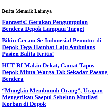
Berita Menarik Lainnya
Fantastis! Gerakan Pengumpulan
Bendera Depok Lampaui Target
Bikin Geram Se-Indonesia! Pemotor di
Depok Tega Hambat Laju Ambulans
Pasien Balita Kritis!
HUT RI Makin Dekat, Camat Tapos
Depok Minta Warga Tak Sekadar Pasang
Bendera
“Mungkin Membunuh Orang”, Ucapan
Mengerikan Saepul Sebelum Mutilasi
Korban di Depok