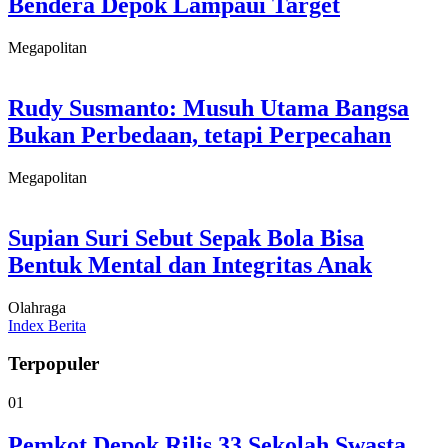
Bendera Depok Lampaui Target
Megapolitan
Rudy Susmanto: Musuh Utama Bangsa
Bukan Perbedaan, tetapi Perpecahan
Megapolitan
Supian Suri Sebut Sepak Bola Bisa
Bentuk Mental dan Integritas Anak
Olahraga
Index Berita
Terpopuler
01
Pemkot Depok Rilis 33 Sekolah Swasta