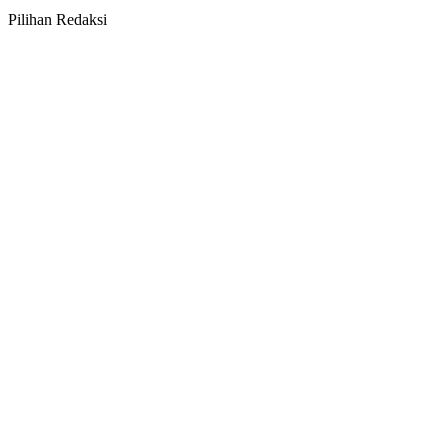
Pilihan Redaksi