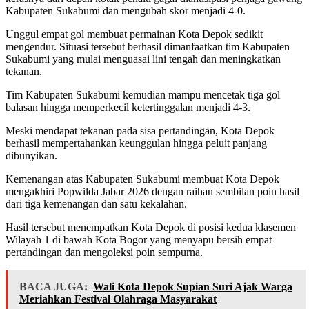
Kabupaten Sukabumi dan mengubah skor menjadi 4-0.
Unggul empat gol membuat permainan Kota Depok sedikit
mengendur. Situasi tersebut berhasil dimanfaatkan tim Kabupaten
Sukabumi yang mulai menguasai lini tengah dan meningkatkan
tekanan.
Tim Kabupaten Sukabumi kemudian mampu mencetak tiga gol
balasan hingga memperkecil ketertinggalan menjadi 4-3.
Meski mendapat tekanan pada sisa pertandingan, Kota Depok
berhasil mempertahankan keunggulan hingga peluit panjang
dibunyikan.
Kemenangan atas Kabupaten Sukabumi membuat Kota Depok
mengakhiri Popwilda Jabar 2026 dengan raihan sembilan poin hasil
dari tiga kemenangan dan satu kekalahan.
Hasil tersebut menempatkan Kota Depok di posisi kedua klasemen
Wilayah 1 di bawah Kota Bogor yang menyapu bersih empat
pertandingan dan mengoleksi poin sempurna.
BACA JUGA:
Wali Kota Depok Supian Suri Ajak Warga
Meriahkan Festival Olahraga Masyarakat