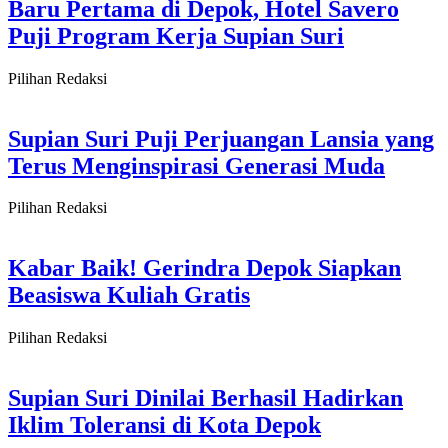
Baru Pertama di Depok, Hotel Savero
Puji Program Kerja Supian Suri
Pilihan Redaksi
Supian Suri Puji Perjuangan Lansia yang
Terus Menginspirasi Generasi Muda
Pilihan Redaksi
Kabar Baik! Gerindra Depok Siapkan
Beasiswa Kuliah Gratis
Pilihan Redaksi
Supian Suri Dinilai Berhasil Hadirkan
Iklim Toleransi di Kota Depok