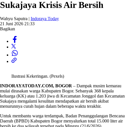
Sukajaya Krisis Air Bersih
Wahyu Saputra |
Indoraya Today
21 Juni 2026 21:33
Bagikan
Ilustrasi Kekeringan. (Pexels)
INDORAYATODAY.COM, BOGOR
– Dampak musim kemarau
mulai dirasakan warga Kabupaten Bogor. Sebanyak 368 kepala
keluarga (KK) atau 1.203 jiwa di Kecamatan Jonggol dan Kecamatan
Sukajaya mengalami kesulitan mendapatkan air bersih akibat
menurunnya curah hujan dalam beberapa waktu terakhir.
Untuk membantu warga terdampak, Badan Penanggulangan Bencana
Daerah (BPBD) Kabupaten Bogor menyalurkan total 15.000 liter air
bersih ke dua wilayah tersebut pada Minggu (21/6/2026).