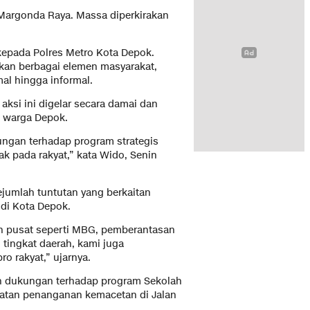
 Margonda Raya. Massa diperkirakan
.
kepada Polres Metro Kota Depok.
kan berbagai elemen masyarakat,
mal hingga informal.
aksi ini digelar secara damai dan
i warga Depok.
ungan terhadap program strategis
ak pada rakyat,” kata Wido, Senin
umlah tuntutan yang berkaitan
 di Kota Depok.
 pusat seperti MBG, pemberantasan
 tingkat daerah, kami juga
o rakyat,” ujarnya.
n dukungan terhadap program Sekolah
epatan penanganan kemacetan di Jalan