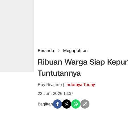
Beranda
Megapolitan
Ribuan Warga Siap Kepung
Tuntutannya
Boy Rivalino |
Indoraya Today
22 Juni 2026 13:37
Bagikan