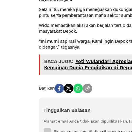
Selain itu, mereka juga menegaskan dukungan
pintu serta pemberantasan mafia sektor sumb
Wido memastikan aksi akan berjalan tertib d
masyarakat Depok.
“Ini murni aspirasi warga. Kami ingin Depok te
didengar,” tegasnya.
BACA JUGA:
Yeti Wulandari Apresia
Kemajuan Dunia Pendidikan di Dep
Bagikan
Tinggalkan Balasan
Alamat email Anda tidak akan dipublikasikan.
R
Simpan nama, email, dan situs web saya 