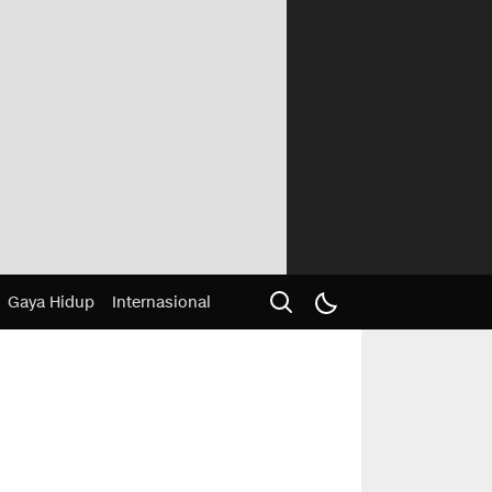
Gaya Hidup
Internasional