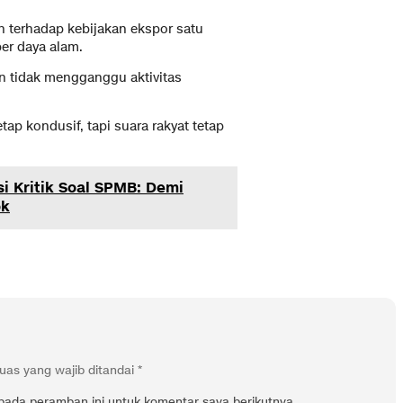
 terhadap kebijakan ekspor satu
er daya alam.
an tidak mengganggu aktivitas
tap kondusif, tapi suara rakyat tetap
si Kritik Soal SPMB: Demi
ok
uas yang wajib ditandai
*
pada peramban ini untuk komentar saya berikutnya.