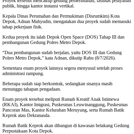
Proyek tersebut mencakup gedung pemerintahan, fasilitas pelayanan
publik, hingga kantor instansi vertikal.
Kepala Dinas Perumahan dan Permukiman (Disrumkim) Kota
Depok, Adnan Mahyudin, mengatakan dua proyek sudah memasuki
tahap pekerjaan fisik.
Kedua proyek itu ialah Depok Open Space (DOS) Tahap III dan
pembangunan Gedung Polres Metro Depok.
“Dua pembangunan sudah berjalan, yaitu DOS III dan Gedung
Polres Metro Depok,” kata Adnan, dikutip Rabu (8/7/2026).
Sementara enam proyek lainnya segera menyusul setelah proses
administrasi rampung.
Beberapa sudah siap berkontrak, sedangkan sisanya masih
menunggu tahapan pengadaan.
Enam proyek tersebut meliputi Rumah Kreatif Anak Istimewa
(RKAI), Kantor Imigrasi, Puskesmas Leuwinanggung, Puskesmas
Pancoran Mas, Kantor Kelurahan Meruyung, serta Rumah Batik
Keprok atau Dekranasda.
Rumah Batik Keprok akan dibangun di kawasan belakang Gedung
Perpustakaan Kota Depok.