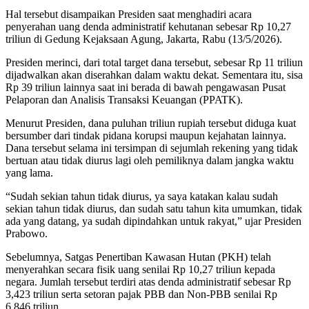
Hal tersebut disampaikan Presiden saat menghadiri acara
penyerahan uang denda administratif kehutanan sebesar Rp 10,27
triliun di Gedung Kejaksaan Agung, Jakarta, Rabu (13/5/2026).
Presiden merinci, dari total target dana tersebut, sebesar Rp 11 triliun
dijadwalkan akan diserahkan dalam waktu dekat. Sementara itu, sisa
Rp 39 triliun lainnya saat ini berada di bawah pengawasan Pusat
Pelaporan dan Analisis Transaksi Keuangan (PPATK).
Menurut Presiden, dana puluhan triliun rupiah tersebut diduga kuat
bersumber dari tindak pidana korupsi maupun kejahatan lainnya.
Dana tersebut selama ini tersimpan di sejumlah rekening yang tidak
bertuan atau tidak diurus lagi oleh pemiliknya dalam jangka waktu
yang lama.
“Sudah sekian tahun tidak diurus, ya saya katakan kalau sudah
sekian tahun tidak diurus, dan sudah satu tahun kita umumkan, tidak
ada yang datang, ya sudah dipindahkan untuk rakyat,” ujar Presiden
Prabowo.
Sebelumnya, Satgas Penertiban Kawasan Hutan (PKH) telah
menyerahkan secara fisik uang senilai Rp 10,27 triliun kepada
negara. Jumlah tersebut terdiri atas denda administratif sebesar Rp
3,423 triliun serta setoran pajak PBB dan Non-PBB senilai Rp
6,846 triliun.