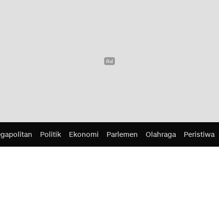
gapolitan
Politik
Ekonomi
Parlemen
Olahraga
Peristiwa