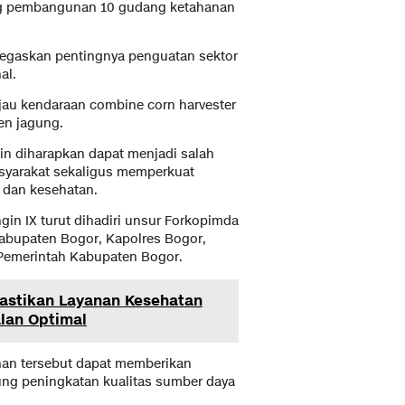
ing pembangunan 10 gudang ketahanan
egaskan pentingnya penguatan sektor
al.
jau kendaraan combine corn harvester
en jagung.
in diharapkan dapat menjadi salah
yarakat sekaligus memperkuat
n dan kesehatan.
in IX turut dihadiri unsur Forkopimda
abupaten Bogor, Kapolres Bogor,
 Pemerintah Kabupaten Bogor.
Pastikan Layanan Kesehatan
lan Optimal
nan tersebut dapat memberikan
ng peningkatan kualitas sumber daya