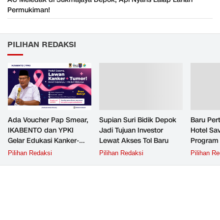
Permukiman!
PILIHAN REDAKSI
Ada Voucher Pap Smear,
Supian Suri Bidik Depok
Baru Per
IKABENTO dan YPKI
Jadi Tujuan Investor
Hotel Sav
Gelar Edukasi Kanker-
Lewat Akses Tol Baru
Program 
Tumor Gratis di Depok
Suri
Pilihan Redaksi
Pilihan Redaksi
Pilihan Re