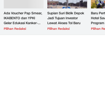
Ada Voucher Pap Smear,
Supian Suri Bidik Depok
Baru Per
IKABENTO dan YPKI
Jadi Tujuan Investor
Hotel Sav
Gelar Edukasi Kanker-
Lewat Akses Tol Baru
Program 
Tumor Gratis di Depok
Suri
Pilihan Redaksi
Pilihan Redaksi
Pilihan R