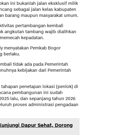
kan ini bukanlah jalan eksklusif milik
rancang sebagai jalan kelas kabupaten
utan barang maupun masyarakat umum.
ktivitas pertambangan kembali
ruk angkutan tambang wajib dialihkan
i memecah kepadatan.
udy menyatakan Pemkab Bogor
 berlaku.
mbali tidak ada pada Pemerintah
uhnya kebijakan dari Pemerintah
i tahapan penetapan lokasi (penlok) di
encana pembangunan ini sudah
2025 lalu, dan sepanjang tahun 2026
eluruh proses administrasi pengadaan
Kunjungi Dapur Sehat, Dorong