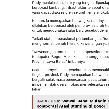
Rudy menjelaskan, jalur yang tengah dipersiap
korporasi tambang. Infrastruktur tersebut di
yang dapat diakses oleh seluruh jenis angk
Namun, ia menegaskan bahwa jika nantinya a
diizinkan beroperasi oleh pemprov, seluruh t
untuk menggunakan jalur baru tersebut dem
Terkait status operasional pertambangan, R
menghormati penuh hierarki kewenangan yang
“Kewenangan untuk dilakukan operasional ke
Kabupaten Bogor. Maka kami menunggu sepen
Provinsi Jawa Barat,” imbuhnya.
Saat ini, proyek jalan tersebut telah memasuk
tingkat provinsi. Rudy memaparkan bahwa r
bergulir sejak masa perencanaan pada tahun 
ini pemerintah daerah fokus menyelesaikan s
lahan.
BACA JUGA:
Wawali Jenal Mutaqin 
Kolaborasi Atasi Stunting di Bogor