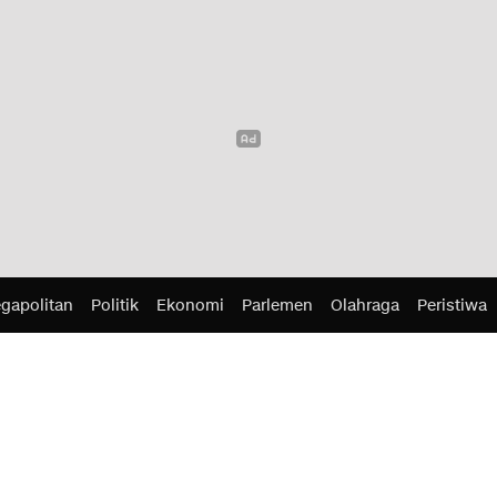
gapolitan
Politik
Ekonomi
Parlemen
Olahraga
Peristiwa