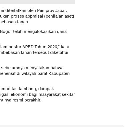
mi diterbitkan oleh Pemprov Jabar,
an proses appraisal (penilaian aset)
bebasan tanah.
b Bogor telah mengalokasikan dana
am postur APBD Tahun 2026,” kata
embebasan lahan tersebut diketahui
adi sebelumnya menyatakan bahwa
ehensif di wilayah barat Kabupaten
 komoditas tambang, dampak
igasi ekonomi bagi masyarakat sekitar
ntinya resmi berakhir.