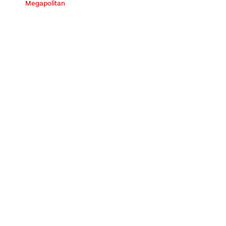
Megapolitan