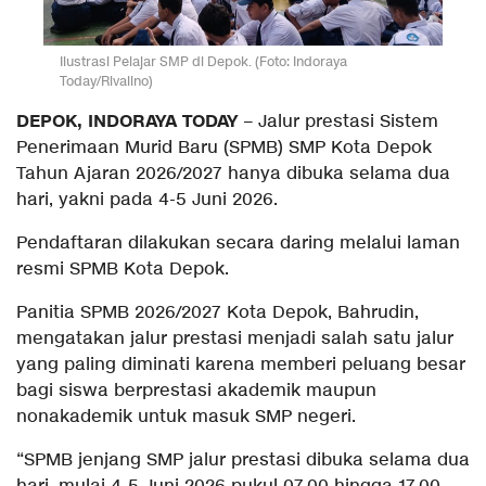
Ilustrasi Pelajar SMP di Depok. (Foto: Indoraya
Today/Rivalino)
DEPOK, INDORAYA TODAY
– Jalur prestasi Sistem
Penerimaan Murid Baru (SPMB) SMP Kota Depok
Tahun Ajaran 2026/2027 hanya dibuka selama dua
hari, yakni pada 4-5 Juni 2026.
Pendaftaran dilakukan secara daring melalui laman
resmi SPMB Kota Depok.
Panitia SPMB 2026/2027 Kota Depok, Bahrudin,
mengatakan jalur prestasi menjadi salah satu jalur
yang paling diminati karena memberi peluang besar
bagi siswa berprestasi akademik maupun
nonakademik untuk masuk SMP negeri.
“SPMB jenjang SMP jalur prestasi dibuka selama dua