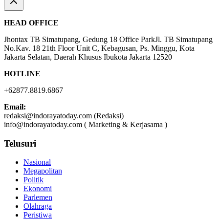
HEAD OFFICE
Jhontax TB Simatupang, Gedung 18 Office ParkJl. TB Simatupang
No.Kav. 18 21th Floor Unit C, Kebagusan, Ps. Minggu, Kota
Jakarta Selatan, Daerah Khusus Ibukota Jakarta 12520
HOTLINE
+62877.8819.6867
Email:
redaksi@indorayatoday.com (Redaksi)
info@indorayatoday.com ( Marketing & Kerjasama )
Telusuri
Nasional
Megapolitan
Politik
Ekonomi
Parlemen
Olahraga
Peristiwa