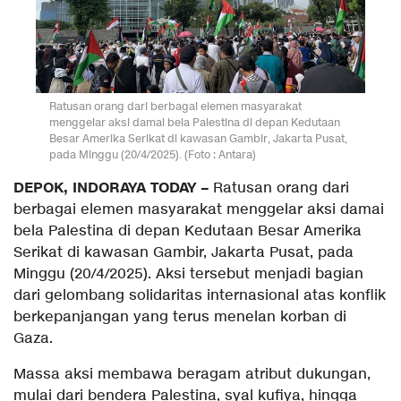
Ratusan orang dari berbagai elemen masyarakat
menggelar aksi damai bela Palestina di depan Kedutaan
Besar Amerika Serikat di kawasan Gambir, Jakarta Pusat,
pada Minggu (20/4/2025). (Foto : Antara)
DEPOK, INDORAYA TODAY –
Ratusan orang dari
berbagai elemen masyarakat menggelar aksi damai
bela Palestina di depan Kedutaan Besar Amerika
Serikat di kawasan Gambir, Jakarta Pusat, pada
Minggu (20/4/2025). Aksi tersebut menjadi bagian
dari gelombang solidaritas internasional atas konflik
berkepanjangan yang terus menelan korban di
Gaza.
Massa aksi membawa beragam atribut dukungan,
mulai dari bendera Palestina, syal kufiya, hingga