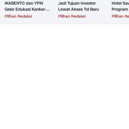
IKABENTO dan YPKI
Jadi Tujuan Investor
Hotel Sav
Gelar Edukasi Kanker-
Lewat Akses Tol Baru
Program 
Tumor Gratis di Depok
Suri
Pilihan Redaksi
Pilihan Redaksi
Pilihan R