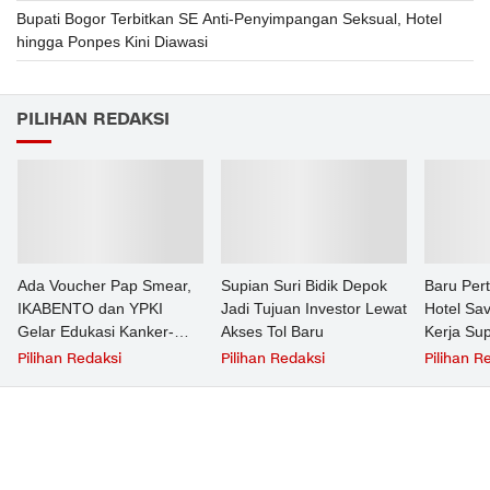
Bupati Bogor Terbitkan SE Anti-Penyimpangan Seksual, Hotel
hingga Ponpes Kini Diawasi
PILIHAN REDAKSI
Ada Voucher Pap Smear,
Supian Suri Bidik Depok
Baru Per
IKABENTO dan YPKI
Jadi Tujuan Investor Lewat
Hotel Sa
Gelar Edukasi Kanker-
Akses Tol Baru
Kerja Sup
Tumor Gratis di Depok
Pilihan Redaksi
Pilihan Redaksi
Pilihan R