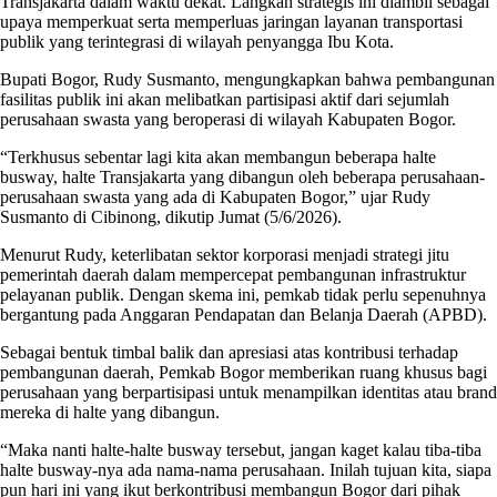
Transjakarta dalam waktu dekat. Langkah strategis ini diambil sebagai
upaya memperkuat serta memperluas jaringan layanan transportasi
publik yang terintegrasi di wilayah penyangga Ibu Kota.
Bupati Bogor, Rudy Susmanto, mengungkapkan bahwa pembangunan
fasilitas publik ini akan melibatkan partisipasi aktif dari sejumlah
perusahaan swasta yang beroperasi di wilayah Kabupaten Bogor.
“Terkhusus sebentar lagi kita akan membangun beberapa halte
busway, halte Transjakarta yang dibangun oleh beberapa perusahaan-
perusahaan swasta yang ada di Kabupaten Bogor,” ujar Rudy
Susmanto di Cibinong, dikutip Jumat (5/6/2026).
Menurut Rudy, keterlibatan sektor korporasi menjadi strategi jitu
pemerintah daerah dalam mempercepat pembangunan infrastruktur
pelayanan publik. Dengan skema ini, pemkab tidak perlu sepenuhnya
bergantung pada Anggaran Pendapatan dan Belanja Daerah (APBD).
Sebagai bentuk timbal balik dan apresiasi atas kontribusi terhadap
pembangunan daerah, Pemkab Bogor memberikan ruang khusus bagi
perusahaan yang berpartisipasi untuk menampilkan identitas atau brand
mereka di halte yang dibangun.
“Maka nanti halte-halte busway tersebut, jangan kaget kalau tiba-tiba
halte busway-nya ada nama-nama perusahaan. Inilah tujuan kita, siapa
pun hari ini yang ikut berkontribusi membangun Bogor dari pihak