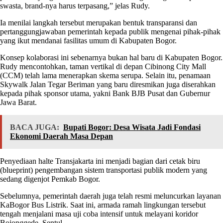
swasta, brand-nya harus terpasang,” jelas Rudy.
Ia menilai langkah tersebut merupakan bentuk transparansi dan
pertanggungjawaban pemerintah kepada publik mengenai pihak-pihak
yang ikut mendanai fasilitas umum di Kabupaten Bogor.
Konsep kolaborasi ini sebenarnya bukan hal baru di Kabupaten Bogor.
Rudy mencontohkan, taman vertikal di depan Cibinong City Mall
(CCM) telah lama menerapkan skema serupa. Selain itu, penamaan
Skywalk Jalan Tegar Beriman yang baru diresmikan juga diserahkan
kepada pihak sponsor utama, yakni Bank BJB Pusat dan Gubernur
Jawa Barat.
BACA JUGA:
Bupati Bogor: Desa Wisata Jadi Fondasi
Ekonomi Daerah Masa Depan
Penyediaan halte Transjakarta ini menjadi bagian dari cetak biru
(blueprint) pengembangan sistem transportasi publik modern yang
sedang digenjot Pemkab Bogor.
Sebelumnya, pemerintah daerah juga telah resmi meluncurkan layanan
KaBogor Bus Listrik. Saat ini, armada ramah lingkungan tersebut
tengah menjalani masa uji coba intensif untuk melayani koridor
Bojonggede–Sentul.