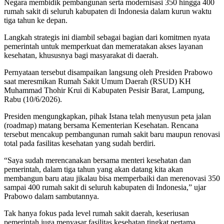
Negara membidik pembangunan serta modernisasi 350 hingga 400
rumah sakit di seluruh kabupaten di Indonesia dalam kurun waktu
tiga tahun ke depan.
Langkah strategis ini diambil sebagai bagian dari komitmen nyata
pemerintah untuk memperkuat dan memeratakan akses layanan
kesehatan, khususnya bagi masyarakat di daerah.
Pernyataan tersebut disampaikan langsung oleh Presiden Prabowo
saat meresmikan Rumah Sakit Umum Daerah (RSUD) KH
Muhammad Thohir Krui di Kabupaten Pesisir Barat, Lampung,
Rabu (10/6/2026).
Presiden mengungkapkan, pihak Istana telah menyusun peta jalan
(roadmap) matang bersama Kementerian Kesehatan. Rencana
tersebut mencakup pembangunan rumah sakit baru maupun renovasi
total pada fasilitas kesehatan yang sudah berdiri.
“Saya sudah merencanakan bersama menteri kesehatan dan
pemerintah, dalam tiga tahun yang akan datang kita akan
membangun baru atau jikalau bisa memperbaiki dan merenovasi 350
sampai 400 rumah sakit di seluruh kabupaten di Indonesia,” ujar
Prabowo dalam sambutannya.
Tak hanya fokus pada level rumah sakit daerah, keseriusan
pemerintah juga menyasar fasilitas kesehatan tingkat pertama.