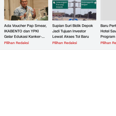
Ada Voucher Pap Smear,
Supian Suri Bidik Depok
Baru Per
IKABENTO dan YPKI
Jadi Tujuan Investor
Hotel Sav
Gelar Edukasi Kanker-
Lewat Akses Tol Baru
Program 
Tumor Gratis di Depok
Suri
Pilihan Redaksi
Pilihan Redaksi
Pilihan R