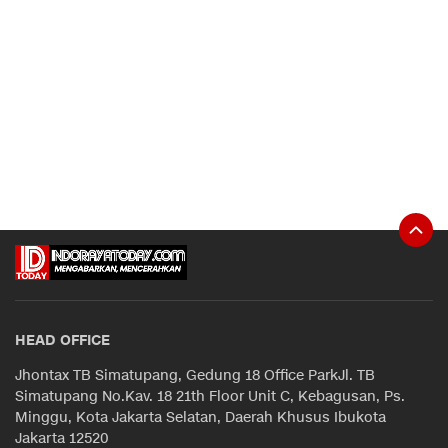
HEAD OFFICE
Jhontax TB Simatupang, Gedung 18 Office ParkJl. TB
Simatupang No.Kav. 18 21th Floor Unit C, Kebagusan, Ps.
Minggu, Kota Jakarta Selatan, Daerah Khusus Ibukota
Jakarta 12520