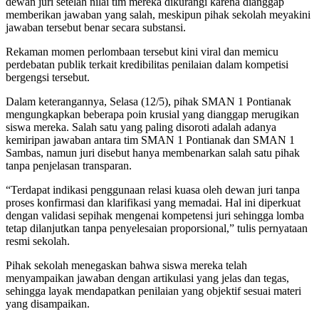
dewan juri setelah nilai tim mereka dikurangi karena dianggap
memberikan jawaban yang salah, meskipun pihak sekolah meyakini
jawaban tersebut benar secara substansi.
Rekaman momen perlombaan tersebut kini viral dan memicu
perdebatan publik terkait kredibilitas penilaian dalam kompetisi
bergengsi tersebut.
Dalam keterangannya, Selasa (12/5), pihak SMAN 1 Pontianak
mengungkapkan beberapa poin krusial yang dianggap merugikan
siswa mereka. Salah satu yang paling disoroti adalah adanya
kemiripan jawaban antara tim SMAN 1 Pontianak dan SMAN 1
Sambas, namun juri disebut hanya membenarkan salah satu pihak
tanpa penjelasan transparan.
“Terdapat indikasi penggunaan relasi kuasa oleh dewan juri tanpa
proses konfirmasi dan klarifikasi yang memadai. Hal ini diperkuat
dengan validasi sepihak mengenai kompetensi juri sehingga lomba
tetap dilanjutkan tanpa penyelesaian proporsional,” tulis pernyataan
resmi sekolah.
Pihak sekolah menegaskan bahwa siswa mereka telah
menyampaikan jawaban dengan artikulasi yang jelas dan tegas,
sehingga layak mendapatkan penilaian yang objektif sesuai materi
yang disampaikan.