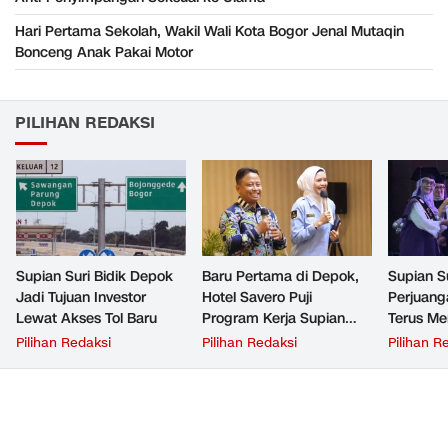
Hari Pertama Sekolah, Wakil Wali Kota Bogor Jenal Mutaqin
Bonceng Anak Pakai Motor
PILIHAN REDAKSI
Supian Suri Bidik Depok
Baru Pertama di Depok,
Supian Su
Jadi Tujuan Investor
Hotel Savero Puji
Perjuang
Lewat Akses Tol Baru
Program Kerja Supian
Terus Me
Suri
Generas
Pilihan Redaksi
Pilihan Redaksi
Pilihan R