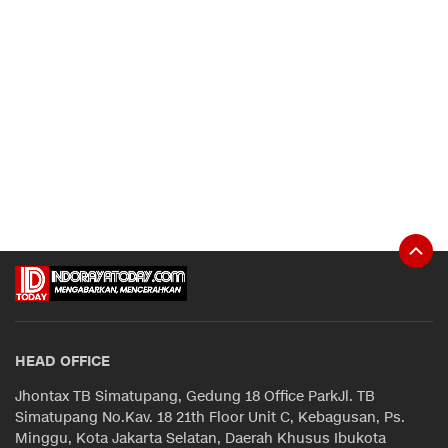
HEAD OFFICE
Jhontax TB Simatupang, Gedung 18 Office ParkJl. TB
Simatupang No.Kav. 18 21th Floor Unit C, Kebagusan, Ps.
Minggu, Kota Jakarta Selatan, Daerah Khusus Ibukota